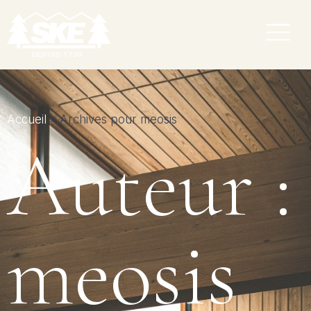
Accueil
»
Archives pour meosis
Auteur :
meosis